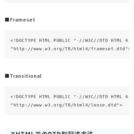
■Frameset
<!DOCTYPE HTML PUBLIC "-//W3C//DTD HTML 4.0
"http://www.w3.org/TR/html4/frameset.dtd">
■Transitional
<!DOCTYPE HTML PUBLIC "-//W3C//DTD HTML 4.0
"http://www.w3.org/TR/html4/loose.dtd">
XHTMLでのDTD別記述方法